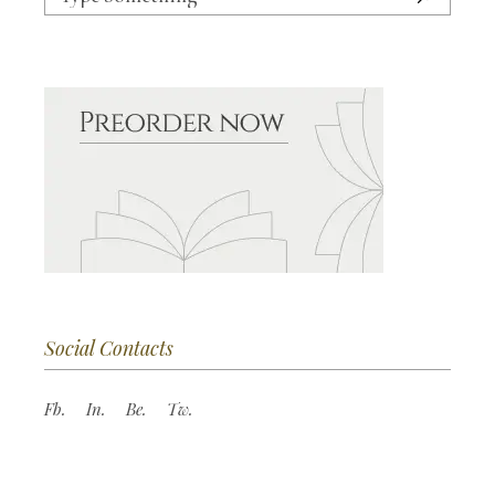
for:
Social Contacts
Fb.
In.
Be.
Tw.