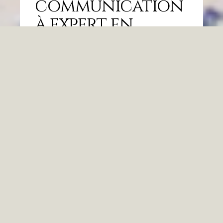
communication
à expert en
communication
360
J’écris ces lignes dans l’espoir qu’elles
apporteront plus de clarté à un futur
client, à un recruteur ou encore à un
étudiant en communication en quête de
repères. Ma carrière dans la communica
LIFESTYLE THÉRAPIE
0 COMMENTS