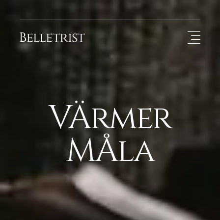
VÄrmer
MÅla