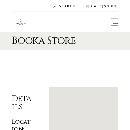
CART(
$
0.00
)
SEARCH
Booka Store
Deta
ils:
Locat
ion: