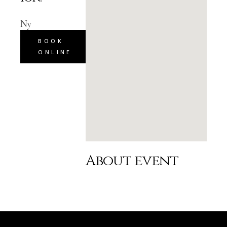
Ny
BOOK
ONLINE
About event